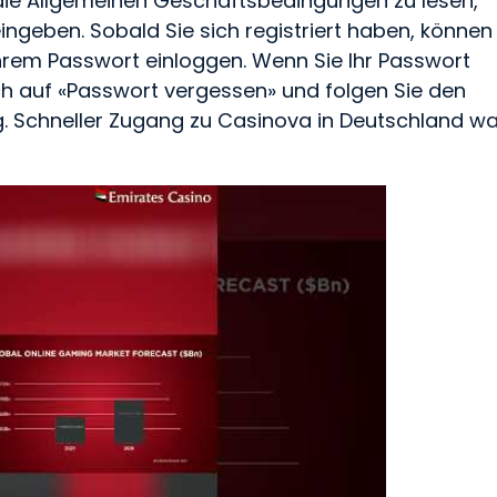
 die Allgemeinen Geschäftsbedingungen zu lesen,
ingeben. Sobald Sie sich registriert haben, können
Ihrem Passwort einloggen. Wenn Sie Ihr Passwort
ch auf «Passwort vergessen» und folgen Sie den
. Schneller Zugang zu Casinova in Deutschland w