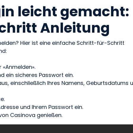
in leicht gemacht:
chritt Anleitung
den? Hier ist eine einfache Schritt-für-Schritt
nd:
er «Anmelden».
d ein sicheres Passwort ein.
 aus, einschließlich Ihres Namens, Geburtsdatums 
e.
-Adresse und Ihrem Passwort ein.
e von Casinova genießen.