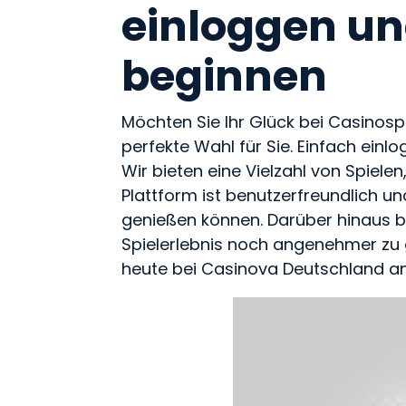
einloggen un
beginnen
Möchten Sie Ihr Glück bei Casinos
perfekte Wahl für Sie. Einfach einl
Wir bieten eine Vielzahl von Spielen
Plattform ist benutzerfreundlich u
genießen können. Darüber hinaus bi
Spielerlebnis noch angenehmer zu 
heute bei Casinova Deutschland an