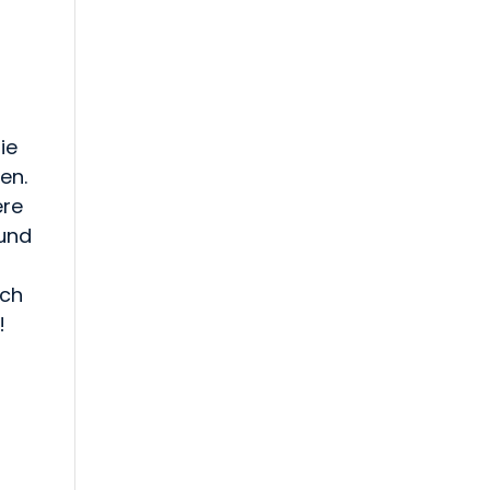
ie
en.
ere
 und
och
!