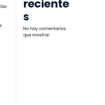
reciente
 Sie
s
ar
No hay comentarios
que mostrar.