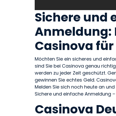
Sichere und 
Anmeldung: 
Casinova für
Möchten Sie ein sicheres und einf
sind Sie bei Casinova genau richtig
werden zu jeder Zeit geschützt. Ge
gewinnen Sie echtes Geld. Casinova
Melden Sie sich noch heute an und 
Sichere und einfache Anmeldung –
Casinova Deu