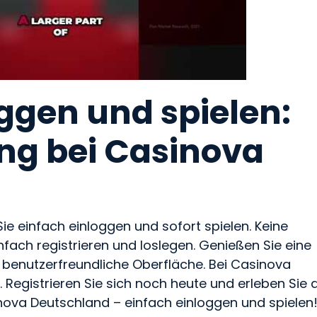
oggen und spielen:
ng bei Casinova
e einfach einloggen und sofort spielen. Keine
fach registrieren und loslegen. Genießen Sie eine
 benutzerfreundliche Oberfläche. Bei Casinova
. Registrieren Sie sich noch heute und erleben Sie 
nova Deutschland – einfach einloggen und spielen