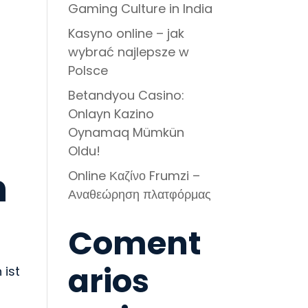
Gaming Culture in India
Kasyno online – jak
wybrać najlepsze w
Polsce
Betandyou Casino:
Onlayn Kazino
Oynamaq Mümkün
Oldu!
n
Online Καζίνο Frumzi –
Αναθεώρηση πλατφόρμας
Coment
arios
 ist