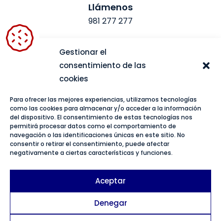
Llámenos
981 277 277
Escríbanos
Gestionar el
administracion@consultoresal.es
consentimiento de las
cookies
Más información
Para ofrecer las mejores experiencias, utilizamos tecnologías
Aviso legal
como las cookies para almacenar y/o acceder a la información
Política de privacidad
del dispositivo. El consentimiento de estas tecnologías nos
permitirá procesar datos como el comportamiento de
Política de cookies
navegación o las identificaciones únicas en este sitio. No
consentir o retirar el consentimiento, puede afectar
Accesibilidad
negativamente a ciertas características y funciones.
Diseño web
Aceptar
Denegar
Español