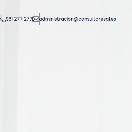
981 277 277
administracion@consultoresal.es