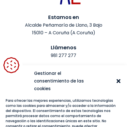
Estamos en
Alcalde Peñamaría de Llano, 3 Bajo
15010 – A Coruña (A Coruña)
Llámenos
981 277 277
Escríbanos
Gestionar el
administracion@consultoresal.es
consentimiento de las
cookies
Más información
Para ofrecer las mejores experiencias, utilizamos tecnologías
Aviso legal
como las cookies para almacenar y/o acceder a la información
Política de privacidad
del dispositivo. El consentimiento de estas tecnologías nos
permitirá procesar datos como el comportamiento de
Política de cookies
navegación o las identificaciones únicas en este sitio. No
consentir o retirar el consentimiento, puede afectar